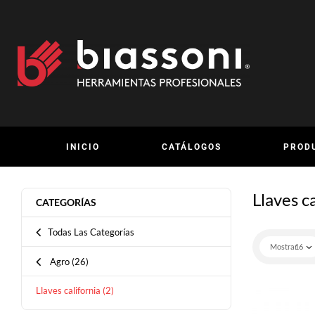
INICIO
CATÁLOGOS
PROD
Llaves ca
CATEGORÍAS
Todas Las Categorías
Mostrar
16
Agro
(26)
Llaves california
(2)