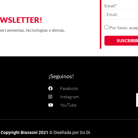
Email*
EWSLETTER!
Por favor, acep
 herramientas, tecnologías y demás.
¡Seguinos!
Facebook
Instagram
YouTube
Copyright Biassoni 2021
© Diseñada por Go Di