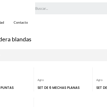
dad
Contacto
dera blandas
Agro
Agro
 PUNTAS
SET DE 6 MECHAS PLANAS
SET D